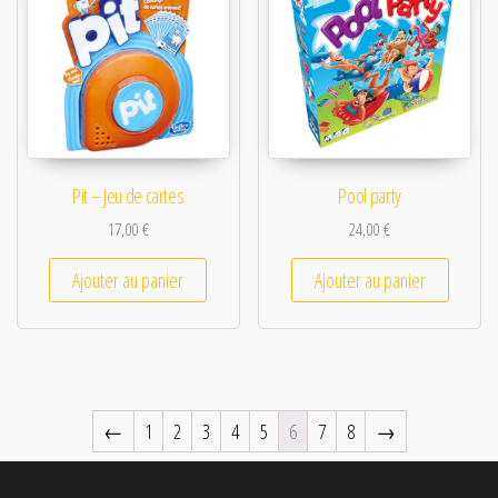
Pit – Jeu de cartes
Pool party
17,00
€
24,00
€
Ajouter au panier
Ajouter au panier
←
1
2
3
4
5
6
7
8
→