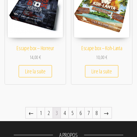
Escape box – Horreur
Escape box – Koh-Lanta
14,00
€
10,00
€
Lire la suite
Lire la suite
←
1
2
3
4
5
6
7
8
→
A PROPOS