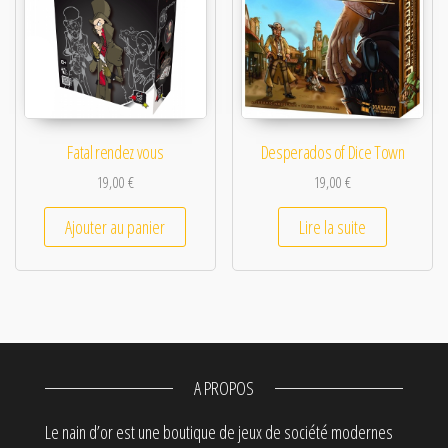
Fatal rendez vous
Desperados of Dice Town
19,00
€
19,00
€
Ajouter au panier
Lire la suite
A PROPOS
Le nain d’or est une boutique de jeux de société modernes