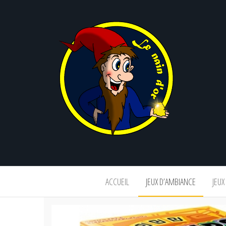
Le
nain
d'or
ACCUEIL
JEUX D’AMBIANCE
JEUX