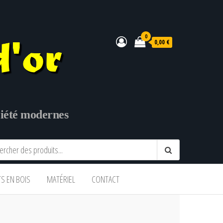
0
0,00 €
ociété modernes
TS EN BOIS
MATÉRIEL
CONTACT