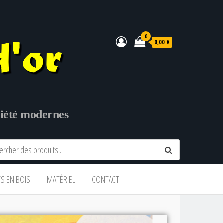
0
0,00 €
ociété modernes
TS EN BOIS
MATÉRIEL
CONTACT