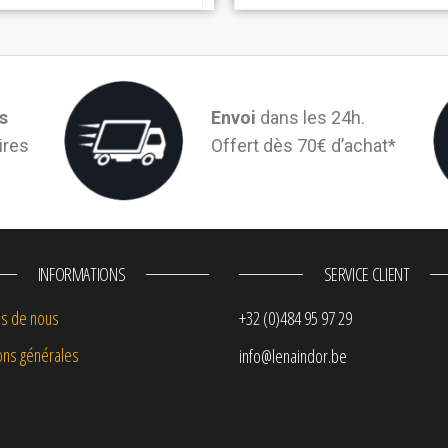
s
Envoi
dans les 24h.
ires
Offert dès 70€ d’achat*
INFORMATIONS
SERVICE CLIENT
s de nous
+32 (0)484 95 97 29
ons générales
info@lenaindor.be