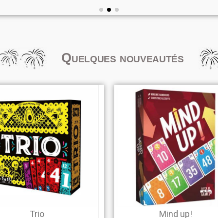
Quelques nouveautés
Trio
Mind up!