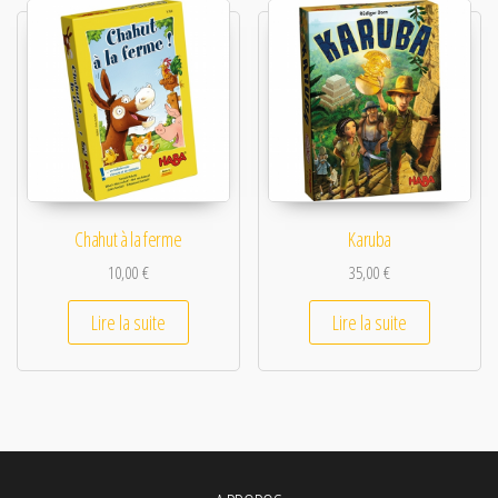
Chahut à la ferme
Karuba
10,00
€
35,00
€
Lire la suite
Lire la suite