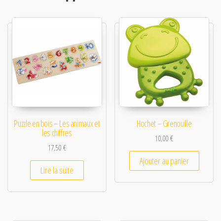
Puzzle en bois – Les animaux et
Hochet – Grenouille
les chiffres
10,00
€
17,50
€
Ajouter au panier
Lire la suite