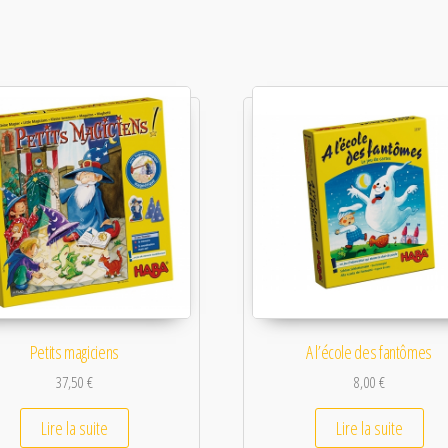
Petits magiciens
A l’école des fantômes
37,50
€
8,00
€
Lire la suite
Lire la suite