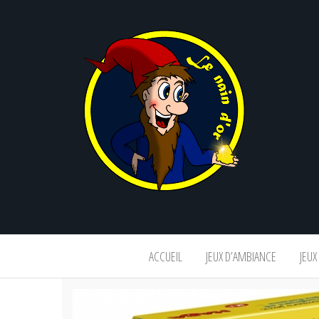
Le
nain
d'or
ACCUEIL
JEUX D’AMBIANCE
JEUX