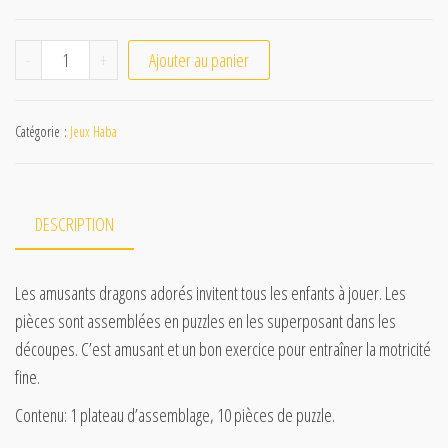
quantité de Puzzle en bois - Dragons adorés
-
+
Ajouter au panier
Catégorie :
Jeux Haba
DESCRIPTION
Les amusants dragons adorés invitent tous les enfants à jouer. Les
pièces sont assemblées en puzzles en les superposant dans les
découpes. C’est amusant et un bon exercice pour entraîner la motricité
fine.
Contenu: 1 plateau d’assemblage, 10 pièces de puzzle.