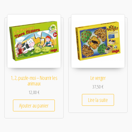
1, 2, puzzle-moi – Nourrir les
Le verger
animaux
37,50
€
12,00
€
Lire la suite
Ajouter au panier