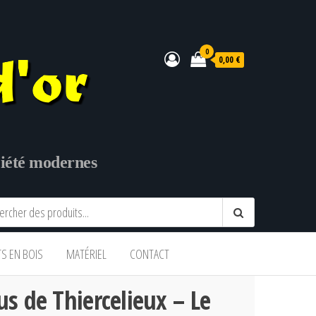
0
0,00 €
ociété modernes
TS EN BOIS
MATÉRIEL
CONTACT
us de Thiercelieux – Le