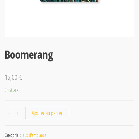
Boomerang
15,00
€
En stock
-
+
Ajouter au panier
Catégorie :
Jeux d'ambiance