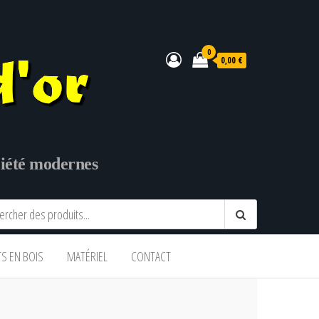
0
0,00 €
ociété modernes
TS EN BOIS
MATÉRIEL
CONTACT