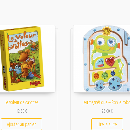
Le voleur de carottes
Jeu magnétique – Ron le robo
12,50
€
25,00
€
Ajouter au panier
Lire la suite