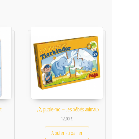
t
1, 2, puzzle-moi – Les bébés animaux
12,00
€
Ajouter au panier