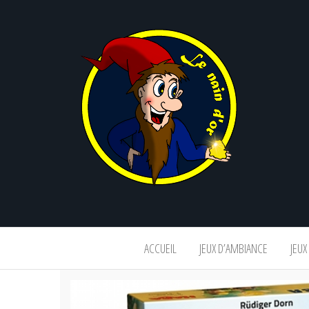
Le
nain
d'or
ACCUEIL
JEUX D’AMBIANCE
JEUX