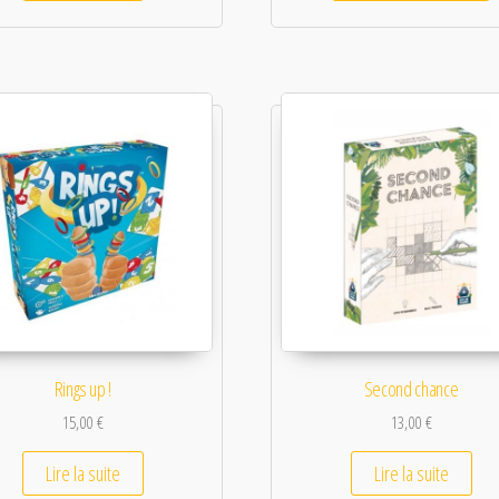
Rings up !
Second chance
15,00
€
13,00
€
Lire la suite
Lire la suite