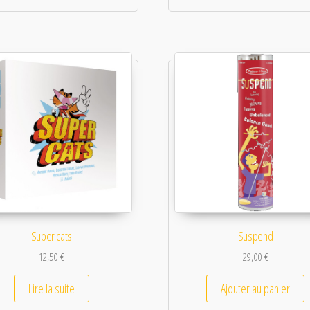
Super cats
Suspend
12,50
€
29,00
€
Lire la suite
Ajouter au panier