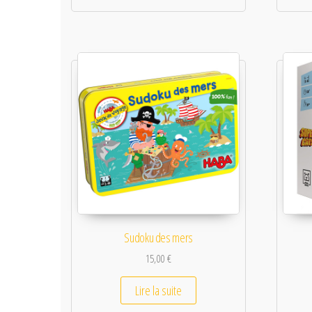
Sudoku des mers
15,00
€
Lire la suite