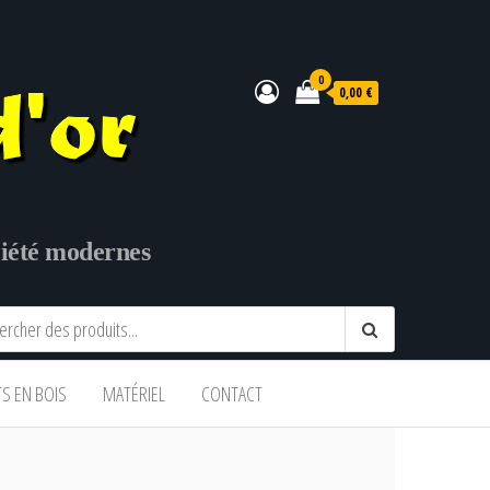
0
0,00 €
ociété modernes
TS EN BOIS
MATÉRIEL
CONTACT