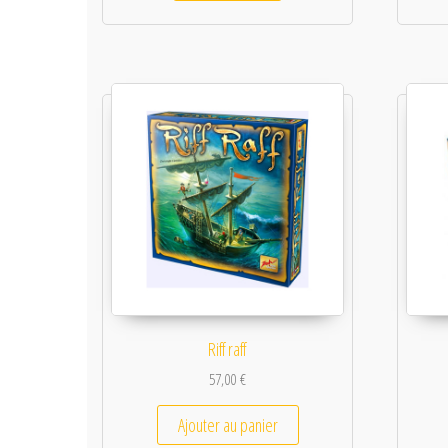
Riff raff
57,00
€
Ajouter au panier