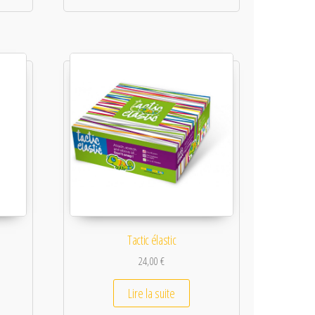
Tactic élastic
24,00
€
Lire la suite