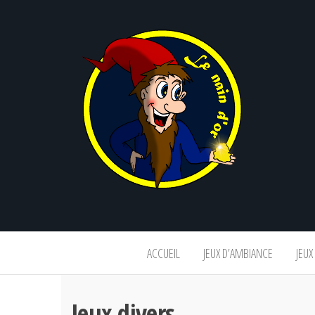
Le
nain
d'or
ACCUEIL
JEUX D’AMBIANCE
JEUX
Jeux divers