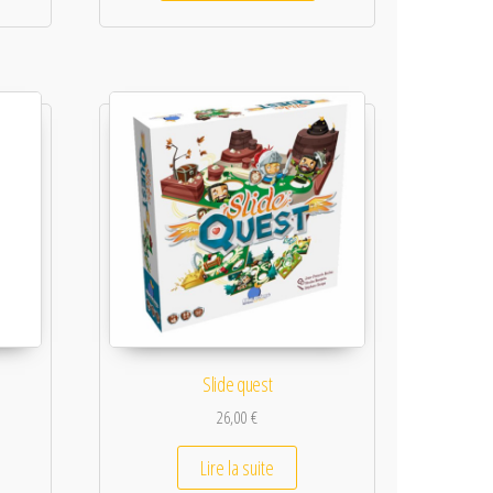
Slide quest
26,00
€
Lire la suite