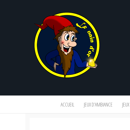
Le
nain
d'or
ACCUEIL
JEUX D’AMBIANCE
JEUX