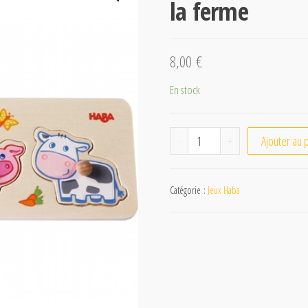
la ferme
8,00
€
En stock
quantité de Puzzle en b
-
+
Ajouter au 
Catégorie :
Jeux Haba