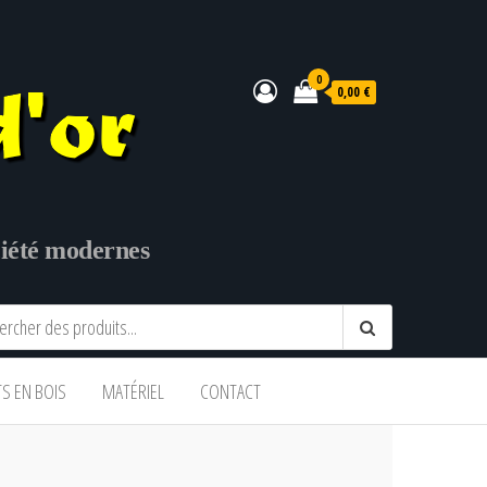
0
0,00 €
ociété modernes
TS EN BOIS
MATÉRIEL
CONTACT