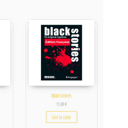
Black stories
11,00
€
Lire la suite