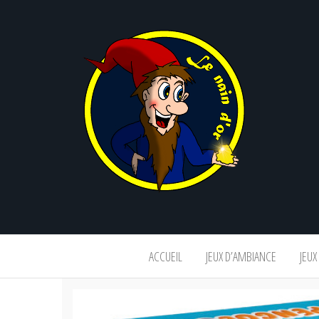
Le
nain
d'or
ACCUEIL
JEUX D’AMBIANCE
JEUX