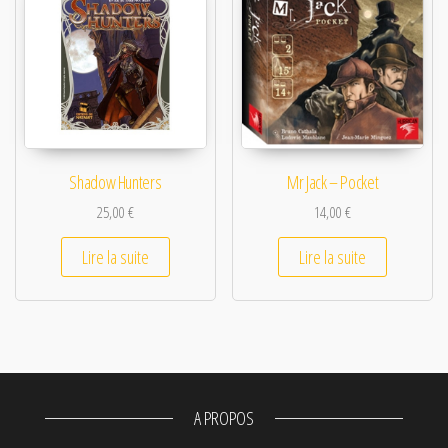
Shadow Hunters
Mr Jack – Pocket
25,00
€
14,00
€
Lire la suite
Lire la suite
A PROPOS