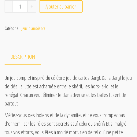
quantité de Bang ! Jeu de dés
-
+
Ajouter au panier
Catégorie :
Jeux d'ambiance
DESCRIPTION
Un jeu complet inspiré du célèbre jeu de cartes Bang!. Dans Bang! le jeu
de dés, la lutte est acharnée entre le shérif, les hors-la-loi et le
renégat. Chacun veut éliminer le clan adverse et les balles fusent de
partout !
Méfiez-vous des Indiens et de la dynamite, et ne vous trompez pas
d’ennemi, car les rôles sont secrets sauf celui du shérif? Et si malgré
tous vos efforts, vous êtes à moitié mort, rien de tel qu’une petite