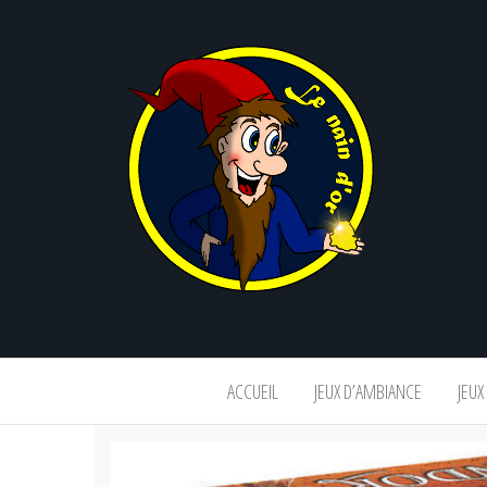
Le
nain
d'or
ACCUEIL
JEUX D’AMBIANCE
JEUX