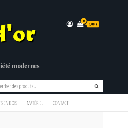
0
0,00 €
ociété modernes
TS EN BOIS
MATÉRIEL
CONTACT