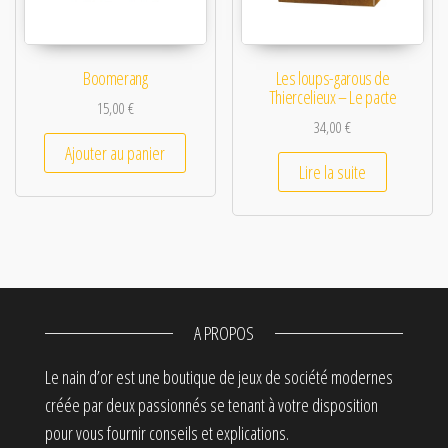
Boomerang
Les loups-garous de
Thiercelieux – Le pacte
15,00
€
34,00
€
Ajouter au panier
Lire la suite
A PROPOS
Le nain d’or est une boutique de jeux de société modernes
créée par deux passionnés se tenant à votre disposition
pour vous fournir conseils et explications.