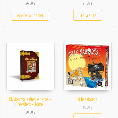
26,00
€
21,00
€
Ajouter au panier
Lire la suite
BD dont vous êtes le héros –
Mille sabords !
Chevaliers – Tome 1
16,00
€
20,00
€